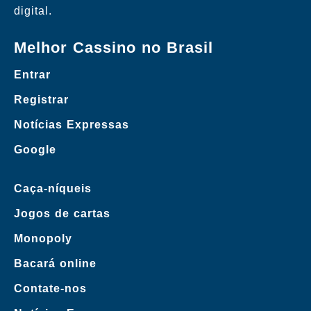
digital.
Melhor Cassino no Brasil
Entrar
Registrar
Notícias Expressas
Google
Caça-níqueis
Jogos de cartas
Monopoly
Bacará online
Contate-nos