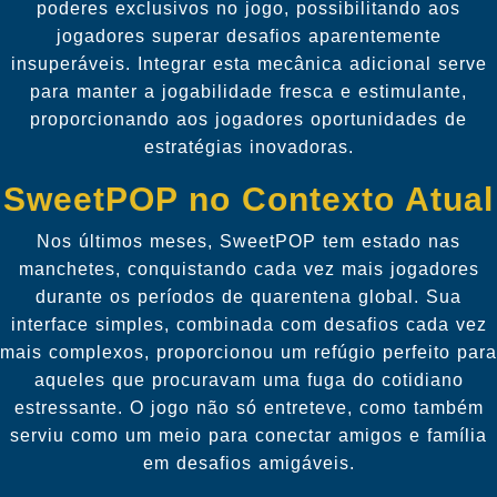
poderes exclusivos no jogo, possibilitando aos
jogadores superar desafios aparentemente
insuperáveis. Integrar esta mecânica adicional serve
para manter a jogabilidade fresca e estimulante,
proporcionando aos jogadores oportunidades de
estratégias inovadoras.
SweetPOP no Contexto Atual
Nos últimos meses, SweetPOP tem estado nas
manchetes, conquistando cada vez mais jogadores
durante os períodos de quarentena global. Sua
interface simples, combinada com desafios cada vez
mais complexos, proporcionou um refúgio perfeito para
aqueles que procuravam uma fuga do cotidiano
estressante. O jogo não só entreteve, como também
serviu como um meio para conectar amigos e família
em desafios amigáveis.