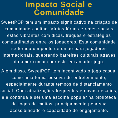
Impacto Social e
Comunidade
SweetPOP tem um impacto significativo na criação de
comunidades online. Vários fóruns e redes sociais
estão vibrantes com dicas, truques e estratégias
compartilhadas entre os jogadores. Esta comunidade
se tornou um ponto de união para jogadores
internacionais, quebrando barreiras culturais através
do amor comum por este encantador jogo.
Além disso, SweetPOP tem incentivado o jogo casual
como uma forma positiva de entretenimento,
especialmente durante tempos de distanciamento
social. Com atualizações frequentes e novos desafios,
ele continua a ser uma escolha popular na biblioteca
de jogos de muitos, principalmente pela sua
acessibilidade e capacidade de engajamento.