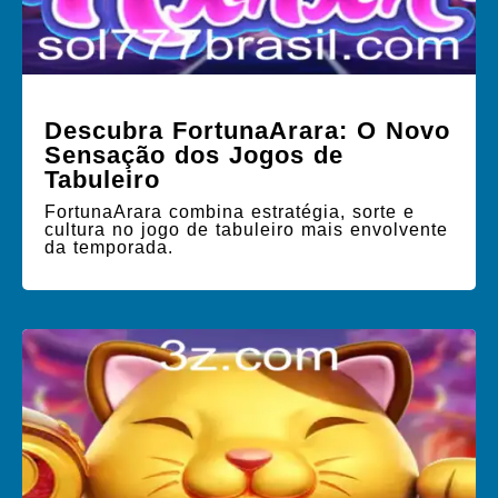
Descubra FortunaArara: O Novo
Sensação dos Jogos de
Tabuleiro
FortunaArara combina estratégia, sorte e
cultura no jogo de tabuleiro mais envolvente
da temporada.