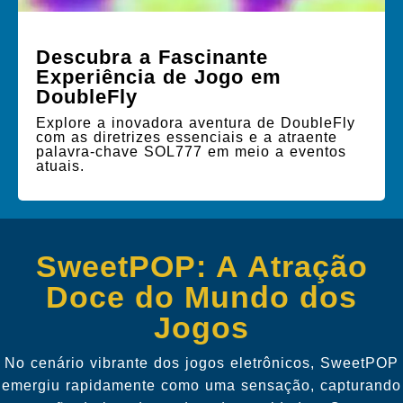
Descubra a Fascinante
Experiência de Jogo em
DoubleFly
Explore a inovadora aventura de DoubleFly
com as diretrizes essenciais e a atraente
palavra-chave SOL777 em meio a eventos
atuais.
SweetPOP: A Atração
Doce do Mundo dos
Jogos
No cenário vibrante dos jogos eletrônicos, SweetPOP
emergiu rapidamente como uma sensação, capturando