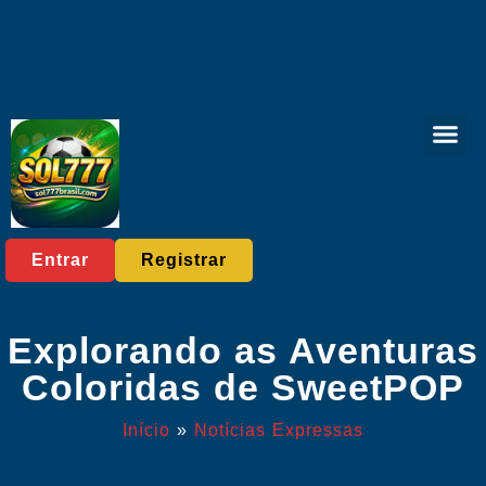
Caça-níqu
Jogos de carta
Bacará onlin
Contate-nos
Notícias E
Entrar
Registrar
Explorando as Aventuras
Coloridas de SweetPOP
Início
»
Notícias Expressas