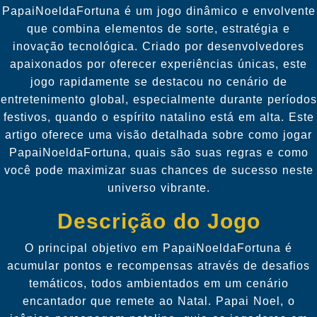
PapaiNoeldaFortuna é um jogo dinâmico e envolvente
que combina elementos de sorte, estratégia e
inovação tecnológica. Criado por desenvolvedores
apaixonados por oferecer experiências únicas, este
jogo rapidamente se destacou no cenário de
entretenimento global, especialmente durante períodos
festivos, quando o espírito natalino está em alta. Este
artigo oferece uma visão detalhada sobre como jogar
PapaiNoeldaFortuna, quais são suas regras e como
você pode maximizar suas chances de sucesso neste
universo vibrante.
Descrição do Jogo
O principal objetivo em PapaiNoeldaFortuna é
acumular pontos e recompensas através de desafios
temáticos, todos ambientados em um cenário
encantador que remete ao Natal. Papai Noel, o