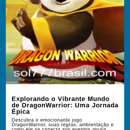
Explorando o Vibrante Mundo
de DragonWarrior: Uma Jornada
Épica
Descubra o emocionante jogo
DragonWarrior, suas regras, ambientação e
como ele se conecta aos eventos atuais.