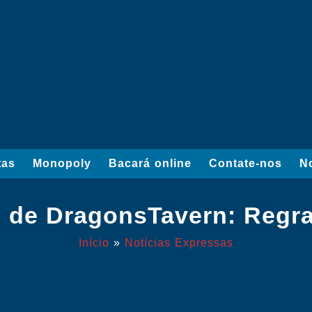
tas
Monopoly
Bacará online
Contate-nos
N
 de DragonsTavern: Regr
Início
»
Notícias Expressas