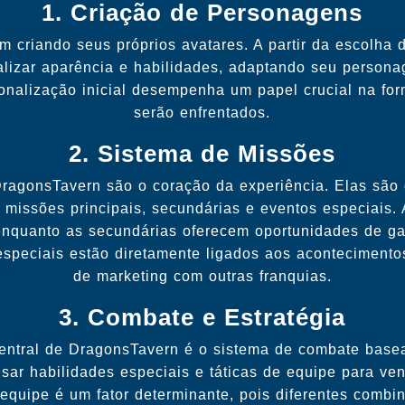
1. Criação de Personagens
 criando seus próprios avatares. A partir da escolha d
lizar aparência e habilidades, adaptando seu persona
sonalização inicial desempenha um papel crucial na fo
serão enfrentados.
2. Sistema de Missões
agonsTavern são o coração da experiência. Elas são 
: missões principais, secundárias e eventos especiais.
enquanto as secundárias oferecem oportunidades de g
especiais estão diretamente ligados aos acontecimento
de
marketing
com outras franquias.
3. Combate e Estratégia
entral de DragonsTavern é o sistema de combate base
ar habilidades especiais e táticas de equipe para ve
 equipe é um fator determinante, pois diferentes combi