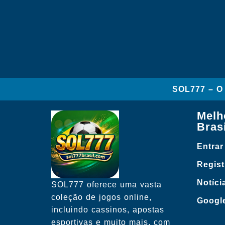
SOL777 – O 
Melh
Brasi
Entrar
Regist
Notíci
SOL777 oferece uma vasta
coleção de jogos online,
Googl
incluindo cassinos, apostas
esportivas e muito mais, com