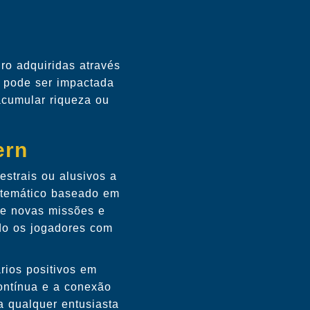
ro adquiridas através
 pode ser impactada
acumular riqueza ou
ern
strais ou alusivos a
 temático baseado em
xe novas missões e
ndo os jogadores com
.
rios positivos em
ontínua e a conexão
 qualquer entusiasta