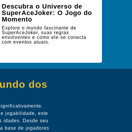
Descubra o Universo de
SuperAceJoker: O Jogo do
Momento
Explore o mundo fascinante de
SuperAceJoker, suas regras
envolventes e como ele se conecta
com eventos atuais.
Mundo dos
ignificativamente.
 jogabilidade, este
as idades. Desde seu
ma base de jogadores