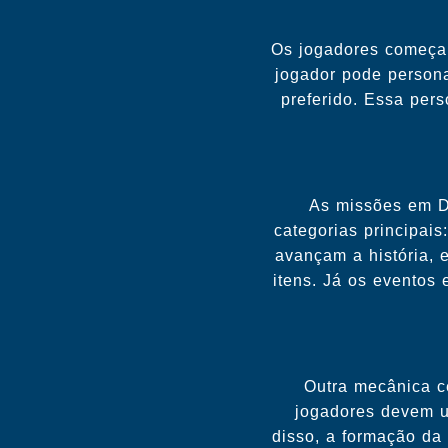
Os jogadores começam
jogador pode persona
preferido. Essa per
As missões em Dr
categorias principais
avançam a história, 
itens. Já os eventos 
Outra mecânica c
jogadores devem us
disso, a formação da