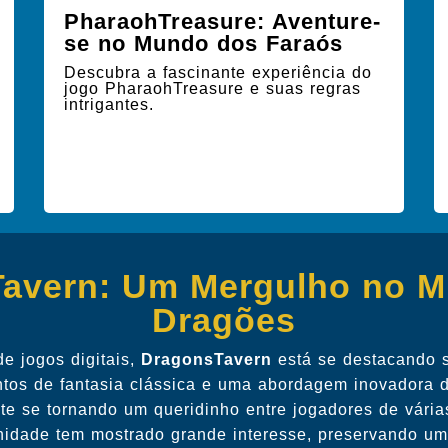
PharaohTreasure: Aventure-
se no Mundo dos Faraós
Descubra a fascinante experiência do
jogo PharaohTreasure e suas regras
intrigantes.
avern: Um Mergulho no 
Dragões
de jogos digitais,
DragonsTavern
está se destacando s
os de fantasia clássica e uma abordagem inovadora de
te se tornando um queridinho entre jogadores de vári
idade tem mostrado grande interesse, preservando u