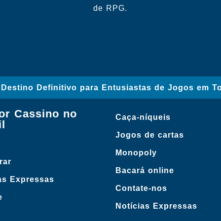
de RPG.
Destino Definitivo para Entusiastas de Jogos em 
or Cassino no
Caça-níqueis
l
Jogos de cartas
Monopoly
rar
Bacará online
as Expressas
Contate-nos
e
Notícias Expressas